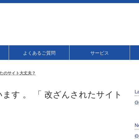
よくあるご質問
サービス
たのサイト大丈夫？
います 。 「 改ざんされたサイト
La
N