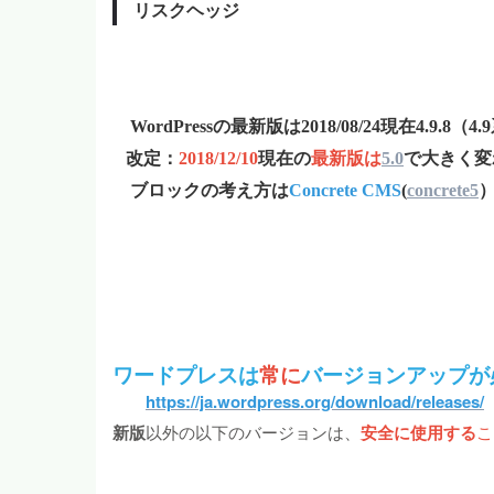
リスクヘッジ
WordPress
の最新版は2018/08/24現在4.9.8（
改定：
2018/12/10
現在の
最新版は
5.0
で大きく変
ブロックの考え方は
Concrete CMS
(
concrete5
ワードプレスは
常に
バージョンアップが
https://ja.wordpress.org/download/releases/
新版
以外の以下のバージョンは、
安全に使用する
こ