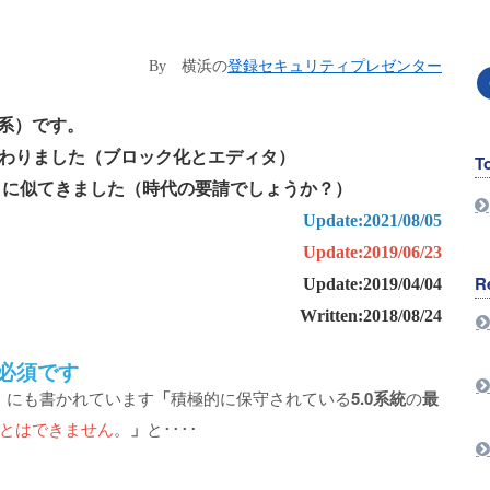
By
横浜の
登録セキュリティプレゼンター
4.9系）です。
わりました（ブロック化とエディタ）
T
）に似てきました（時代の要請でしょうか？）
Update:2021/08/05
Update:2019/06/23
R
Update:2019/04/04
Written:2018/08/24
必須です
にも書かれています
「
積極的に保守されている
5.0系統
の
最
とはできません
。
」
と････