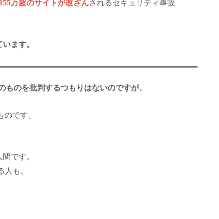
155万超のサイトが改ざん
されるセキュリティ事故
ています。
ssそのものを批判するつもりはないのですが、
ものです。
人間です。
いる人も。