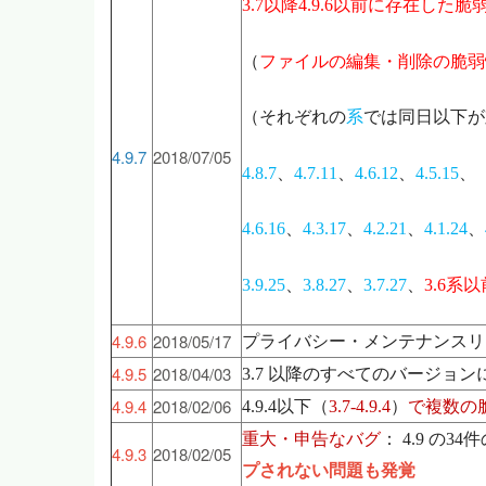
3.7
以降4.9.6以前に存在した脆
（
ファイルの編集・削除の脆弱
（それぞれの
系
では同日以下が
4.9.7
2018/07/05
4.8.7
、
4.7.11
、
4.6.12
、
4.5.15
、
4.6.16
、
4.3.17
、
4.2.21
、
4.1.24
、
3.9.25
、
3.8.27
、
3.7.27
、
3.6
系以
4.9.6
2018/05/17
プライバシー・メンテナンスリ
4.9.5
2018/04/03
3.7
以降のすべてのバージョン
4.9.4
2018/02/06
4.9.4
以下（
3.7-4.9.4
）
で複数の
重大・申告なバグ
：
4.9
の34
4.9.3
2018/02/05
プされない問題も発覚