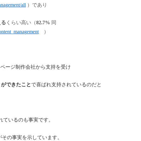
anagement/all
）であり
える
くらい高い（
82.7%
同
/content_management
）
ムページ制作会社から支持を受け
トができたこと
で喜ばれ支持されているのだと
れているのも事実です。
がその事実を示しています。