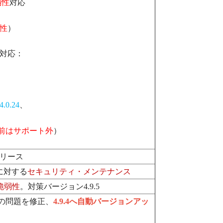
弱性
対応
性
）
対応：
4.0.24
、
前はサポート外
）
リース
に対する
セキュリティ・メンテナンス
脆弱性
。対策バージョン4.9.5
件の問題を修正、
4.9.4へ自動バージョンアッ