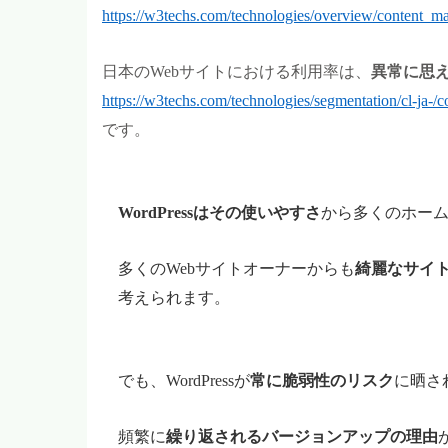
https://w3techs.com/technologies/overview/content_m
日本のWebサイトにおける利用率は、
異常に思
https://w3techs.com/technologies/segmentation/cl-ja-
です。
WordPress
はその使いやすさ
から多くのホー
多くのWebサイトオーナーからも
綺麗なサイ
考えられます。
でも、WordPressが
常に脆弱性のリスク
に晒さ
頻繁に
繰り返されるバージョンアップの理由