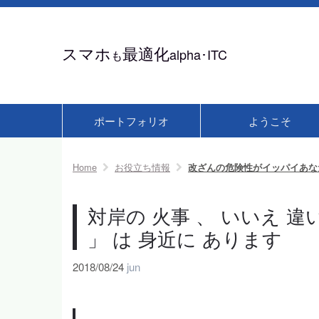
スマホ
最適化
alpha･ITC
も
ポートフォリオ
ようこそ
Home
お役立ち情報
改ざんの危険性がイッパイあな
対岸の 火事 、 いいえ 違
」 は 身近に あります
2018/08/24
jun