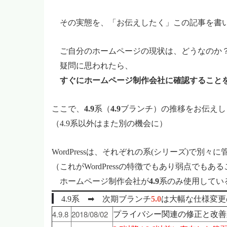
その実態を、「お伝えしたく」この記事を書
ご自分のホームページの現状は、どうなのか
疑問に思われたら、
すぐにホームページ制作会社に確認すること
ここで、
4.9
系（
4.9
ブランチ）の推移をお伝えし
（4.9系以外はまた別の機会に）
WordPress
は、それぞれの系(シリーズ)で別々に
（これがWordPressの特徴でもあり弱点でも
ホームページ制作会社が
4.9
系のみ使用してい
4.9
系 ➡ 次期ブランチ
5.0
は大幅な仕様変更
4.9.8
2018/08/02
プライバシー関連の修正と改善