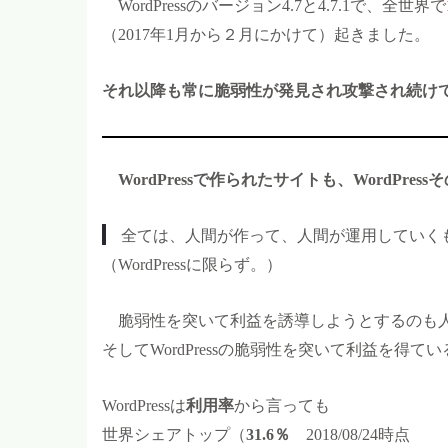
WordPress
のバージョン4.7と4.7.1で、全世界で
（2017年1月から２月にかけて）起きました。
それ以降も常に脆弱性が発見され攻撃され続け
WordPress
で作られたサイトも、WordPre
全ては、人間が作って、人間が運用していく
（WordPressに限らず。）
脆弱性を突いて利益を誘導しようとするのも
そしてWordPressの脆弱性を突いて利益を得て
WordPress
は
利用率
から言っても
世界シェアトップ（
31.6％
2018/08/24時点