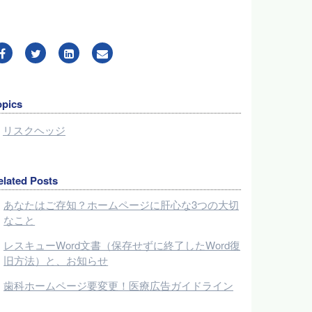
opics
リスクヘッジ
elated Posts
あなたはご存知？ホームページに肝心な3つの大切
なこと
レスキューWord文書（保存せずに終了したWord復
旧方法）と、お知らせ
歯科ホームページ要変更！医療広告ガイドライン