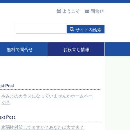
ようこそ
問合せ
無料で問合せ
お役立ち情報
st Post
やみよのカラスになっていませんかホームペー
ジ？
ext Post
脆弱性対策してますか？あなたは大丈夫？