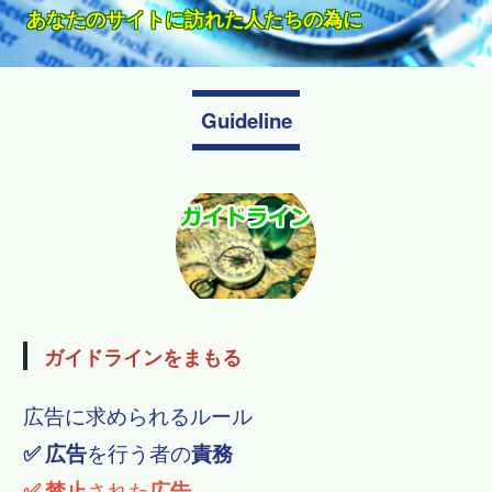
いから
手紙を出す訳じゃない・〒や都道府県名も！
無料で問合せ
メールで折り返し確認で確定
ウェブサイトのあるべき姿
タップでスグに電話できます。
スマホがつなぐネットに縁がなかった人たちをWebに
ます
クリックされ訪問されるために必要なこと
ウェブマーケティングが必要です。
あなたのサイトに訪れた人たちの為に
必要なことは利用者の為の情報発信
で、何が自分にとって有用なのかが分かりません
Guideline
ガイドラインをまもる
広告に求められるルール
✅
広告
を行う者の
責務
✅
禁止
された
広告