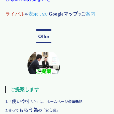
ライバル
表示
Googleマップ
ご
案内
を
しない
で
Offer
ご提案します
使いやすい
1
.
「
」は、ホームページ
必須機能
もらう為
2
.
使って
の
「安心感」