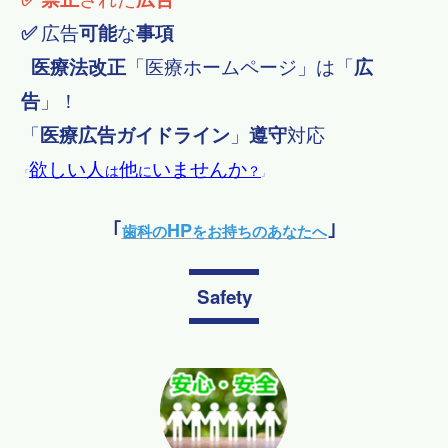
✅
広告
可能
な
事項
医療法改正
「
医療ホームページ」は「
広
告
」！
「
医療広告ガイドライン
」
遵守
対応
欲しい人
他
いませんか
は
に
？
「
」
HP
｢
歯科の
をお持ちのあなたへ
｣
Safety