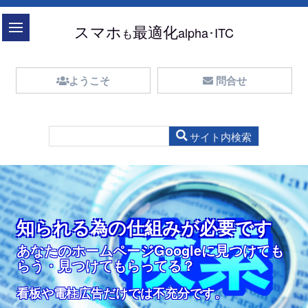
目次
スマホ
最適化
alpha･ITC
も
ようこそ
問合せ
ホームページを持っていても、
どうやって医院を探しますか？
ツアーしたい訳ではありません
競合店表示なしGoogleマップ
タップでスグに電話できます。
スマホ最適サイトしませんか？
知られるための仕組みが無ければ
入力が簡単な問合せ
スマホ最適化サイト
簡易予約入力が簡単
あなたは、どんな方法でお医者さんを
医療設備や機器の、
知られる為の仕組みが必要です
ホームページが無いのと同じです。
知られる為の仕組みが必要です
余計な情報で利用者の邪魔をしない
どんな、お医者さん？
どこにいても、どのページにいても、
インターネット利用のほとんどがスマ
ツアーが目的ではありません
探しますか？
通り一遍のカタログ的内容では
ライバルを表示しないGoogleマップが
あなたのお客様になってくれるかも知
スマホも、パソコンも、タブレットも
予約日や時刻の入力も選択方式
やみよのカラスになっていませんかホ
あなたのサイトに訪れた
ホから
あなたのホームページGoogleに見つけても
サイト訪問者は、院内・設備ツアーや写真ギャラ
どんな医院なら？
医療設備や機器の、
欲しい人、ほかにいませんか？
れない人たちにとって
これ１つでOK
ームページ？
らう・見つけてもらってる？
(日付はカレンダーで、時刻も選択で簡単)
リーが見たくて「検索」している訳ではありませ
どうやって病院を探しますか？どんな医院なら少
サイト訪問者は、何が良いか？何の為に・なぜ必
多少遠くても行きますか？
通り一遍のカタログ的内容では
お客様になってくれるかも知れない人たちに便利
理由は、パソコンなくてもスマホを持っているか
ん
し遠くても通いますか
要で、何が自分にとって有用なのかが分かりませ
通いますか？
マップ上の住所表示・ポップアップは邪魔
簡単お問い合わせ入力・安心の暗号化対策
MFI※もRWD※にも対応しています
です
ら
看板や電柱広告だけでは不充分なんです。
看板や電柱広告だけでは不充分です。
ん。
予約が簡単なサイト。しかも安心の暗号化対策（SSL)
スライダー画像クリックで関連記事にジャンプし
ホームページの無い医院は論外です。得られる情報が無
サイト訪問者は、何が良いのか？何の為に・必要