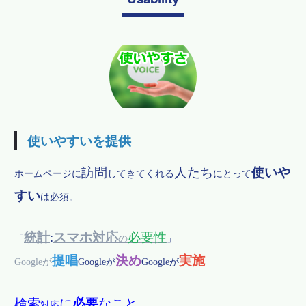
使いやすいを提供
訪問
人たち
使いや
ホームページに
してきてくれる
にとって
すい
は必須。
統計
:
スマホ対応
必要性
「
の
」
提唱
決め
実施
Googleが
Googleが
Googleが
検索
に
必要
なこと
対応