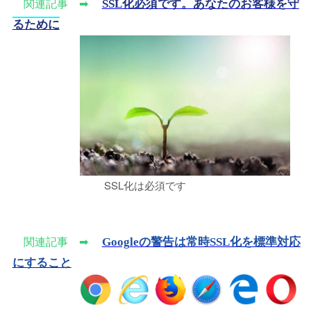
SSL化必須です。あなたのお客様を守
関連記事 ➡
るために
SSL化は必須です
Googleの警告は常時SSL化を標準対応
関連記事 ➡
にすること