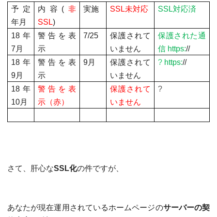
予定
内容
(
非
実施
SSL
未対応
SSL
対応済
年月
SSL
)
18
年
警告を表
7/25
保護されて
保護された通
7
月
示
いません
信
https:
//
18
年
警告を表
9
月
保護されて
?
https:
//
9
月
示
いません
18
年
警告を表
保護されて
?
10
月
示（赤）
いません
さて、肝心な
SSL
化
の件ですが、
あなたが現在運用されているホームページの
サーバーの契