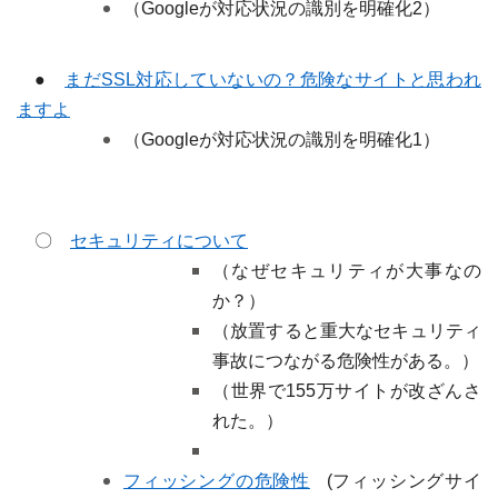
（
Google
が対応状況の識別を明確化
2
）
●
まだ
SSL
対応していないの？危険なサイトと思われ
ますよ
（
Google
が対応状況の識別を明確化
1
）
〇
セキュリティについて
（なぜセキュリティが大事なの
か？）
（放置すると重大なセキュリティ
事故につながる危険性がある。）
（世界で
155
万サイトが改ざんさ
れた。）
フィッシングの危険性
(
フィッシングサイ