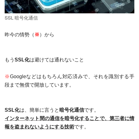
SSL 暗号化通信
昨今の情勢（
※
）から
もう
SSL
化
は避けては通れないこと
※
Google
などはもちろん対応済みで、それを識別する手
段まで無償で開放しています。
SSL
化
は、簡単に言うと
暗号化通信
です。
インターネット間の通信を暗号化することで、第三者に情
報を盗まれないようにする技術
です。