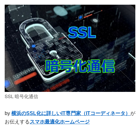
SSL 暗号化通信
by
横浜の
SSL
化に詳しい
IT
専門家（
IT
コーディネータ）
が
お伝えする
スマホ最適化ホームページ