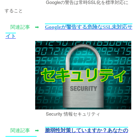
Googleの警告は常時SSL化を標準対応に
すること
Googleが警告する危険なSSL未対応サ
関連記事 ➡
イト
Security 情報セキュリティ
脆弱性対策していますか？あなたの
関連記事 ➡